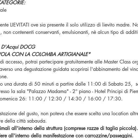
CATEGORIE:
ale 
te LIEVITATI ove sia presente il solo utilizzo di lievito madre
, non contenenti conservanti, emulsionanti, nè alcun tipo di addit
to D'Acqui DOCG
 VOLA CON LA COLOMBA ARTIGIANALE"
t di accesso, potrai partecipare gratuitamente alle Master Class o
averso una degustazione guidata scoprirai l'abbinamento del vino
one.
no una durata di 50 minuti a partire dalle 11:00 di Sabato 25,  sa
resso la sala "Palazzo Madama" - 2° piano - Hotel Principi di Pie
 Domenica 26: 11:00 / 12:30 / 14:30 / 16:00 / 17:30.
stazione del gusto, non poteva che essere scelta una location altre
re della città sabauda. 
li all'interno della struttura (comprese razze di taglia piccola).
re all'interno della manifestazione con carrozzine/passeggini.