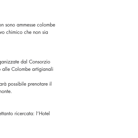
. Non sono ammesse colombe 
ivo chimico che non sia 
rganizzate dal Consorzio 
 alle Colombe artigianali 
rà possibile prenotare il 
monte.
ttanto ricercata: l’Hotel 