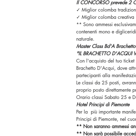
Il CONCORSO prevede 2 
✓ Miglior colomba tradizion
✓ Miglior colomba creativa
** Sono ammessi esclusivamen
contenenti mono e digliceridi
naturale.
Master Class Bd'A Brachet
"IL BRACHETTO D'ACQUI
Con l'acquisto del tuo ticke
Brachetto D'Acqui, dove attr
partecipanti alla manifestazi
Le classi da 25 posti, avran
proprio posto direttamente p
Orario classi Sabato 25 e
Hotel Principi di Piemonte
Per la  più importante manife
Principi di Piemonte, nel cuo
** Non saranno ammessi anima
** Non sarà possibile accede